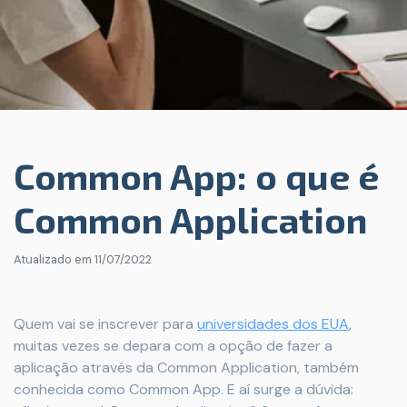
Common App: o que é
Common Application
Atualizado em
11/07/2022
Quem vai se inscrever para
universidades dos EUA
,
muitas vezes se depara com a opção de fazer a
aplicação através da Common Application, também
conhecida como Common App. E aí surge a dúvida: