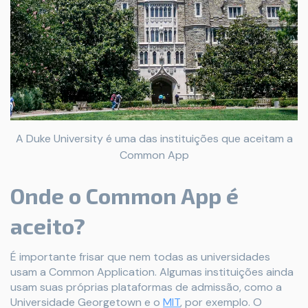
A Duke University é uma das instituições que aceitam a
Common App
Onde o Common App é
aceito?
É importante frisar que nem todas as universidades
usam a Common Application. Algumas instituições ainda
usam suas próprias plataformas de admissão, como a
Universidade Georgetown e o
MIT
, por exemplo. O