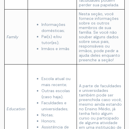
faculdades podem
perder sua papelada.
Nesta seção, você
fornece informações
sobre os outros
Informações
membros de sua
domésticas;
família. Se você não
Pai(s) e/ou
Family
souber alguns dados
sobre seus pais,
tutor(es);
responsáveis ou
Irmãos e irmãs
irmãos, pode pedir a
ajuda deles enquanto
preenche a seção!
Escola atual ou
mais recente;
A parte de faculdades
e universidades
Outras escolas
também pode ser
(caso haja);
preenchida caso você,
Faculdades e
mesmo ainda estando
Education
universidades;
no Ensino Médio, já
tenha feito algum
Notas;
curso ou participado
Honors;
de alguma atividade
Assistência de
em uma instituição de