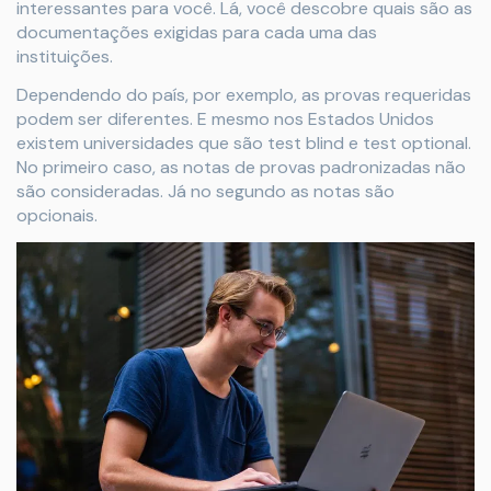
interessantes para você. Lá, você descobre quais são as
documentações exigidas para cada uma das
instituições.
Dependendo do país, por exemplo, as provas requeridas
podem ser diferentes. E mesmo nos Estados Unidos
existem universidades que são test blind e test optional.
No primeiro caso, as notas de provas padronizadas não
são consideradas. Já no segundo as notas são
opcionais.