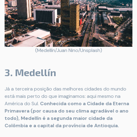
(Medellín/Juan Nino/Unsplash)
3. Medellín
Já a terceira posição das melhores cidades do mundo
está mais perto do que imaginamos: aqui mesmo na
América do Sul.
Conhecida como a Cidade da Eterna
Primavera (por causa do seu clima agradável o ano
todo), Medellín é a segunda maior cidade da
Colômbia e a capital da província de Antioquia.