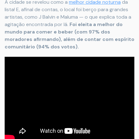
A cidade se revelou como a
melhor cidade noturna
da
lista! E, afinal de contas, o local foi berço para grandes
artistas, como J Balvin e Maluma — o que explica toda a
agitação encontrada por lá.
Foi eleita a melhor do
mundo para comer e beber (com 97% dos
moradores afirmando), além de contar com espírito
comunitário (94% dos votos).