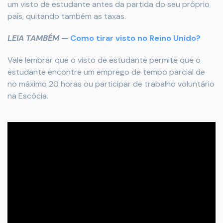
um visto de estudante antes da partida do seu próprio
país, quitando também as taxas.
LEIA TAMBÉM
—
Como tirar visto no Reino Unido?
Vale lembrar que o visto de estudante permite que o
estudante encontre um emprego de tempo parcial de
no máximo 20 horas ou participar de trabalho voluntário
na Escócia.