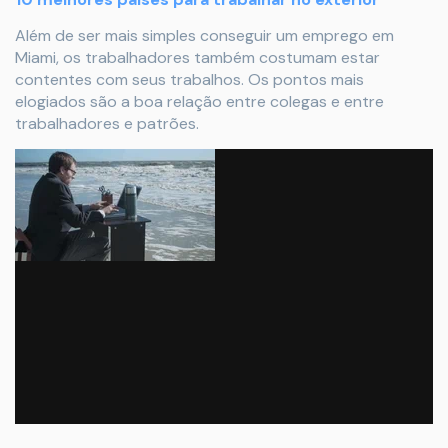
Além de ser mais simples conseguir um emprego em
Miami, os trabalhadores também costumam estar
contentes com seus trabalhos. Os pontos mais
elogiados são a boa relação entre colegas e entre
trabalhadores e patrões.