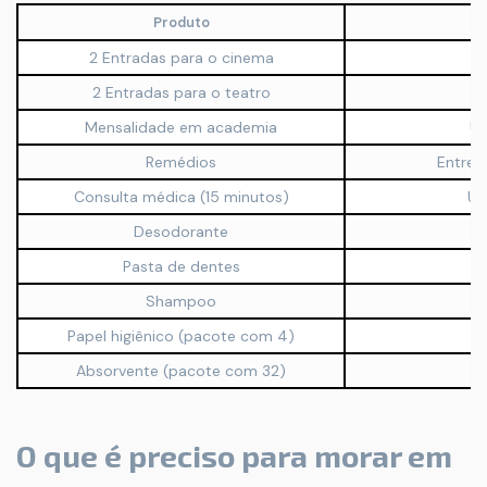
Produto
2 Entradas para o cinema
U
2 Entradas para o teatro
US
Mensalidade em academia
US
Remédios
Entre 
Consulta médica (15 minutos)
US
Desodorante
U
Pasta de dentes
U
Shampoo
U
Papel higiênico (pacote com 4)
U
Absorvente (pacote com 32)
U
O que é preciso para morar em