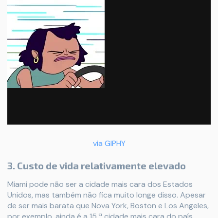
via GIPHY
3. Custo de vida relativamente elevado
Miami pode não ser a cidade mais cara dos Estados
Unidos, mas também não fica muito longe disso. Apesar
de ser mais barata que Nova York, Boston e Los Angeles,
por exemplo, ainda é a 15.ª cidade mais cara do país.