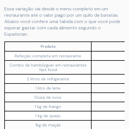
Essa variação vai desde o menu completo em um
restaurante até o valor pago por um quilo de batatas.
Abaixo você confere uma tabela com o que você pode
esperar gastar com cada alimento segundo o
Expatistan.
Produto
Refeição completa em restaurante
U
Combo de hambúrguer em restaurantes
U
fast food
2 litros de refrigerante
U
1 litro de leite
U
Dúzia de ovos
U
1 kg de frango
U
1 kg de queijo
U
1kg de maçãs
U