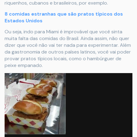
riquenhos, cubanos e brasileiros, por exemplo.
8 comidas estranhas que são pratos típicos dos
Estados Unidos
Ou seja, indo para Miami é improvável que você sinta
muita falta das comidas do Brasil. Ainda assim, não quer
dizer que você não vai ter nada para experimentar. Além
da gastronomia de outros países latinos, você vai poder
provar pratos típicos locais, como o hambúrguer de
peixe empanado.