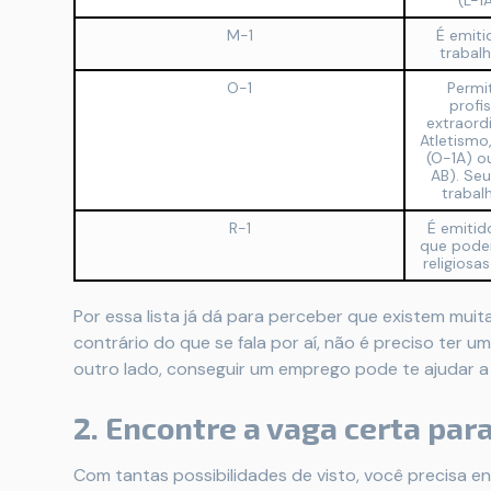
(L-1
M-1
É emiti
trabal
O-1
Permi
profi
extraord
Atletismo
(O-1A) o
AB). Se
trabal
R-1
É emitid
que podem
religiosa
Por essa lista já dá para perceber que existem muita
contrário do que se fala por aí, não é preciso ter 
outro lado, conseguir um emprego pode te ajudar a 
2. Encontre a vaga certa par
Com tantas possibilidades de visto, você precisa en