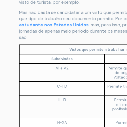
visto de turista, por exemplo.
Mas não basta se candidatar a um visto que permit
que tipo de trabalho seu documento permite. Por 
estudante nos Estados Unidos
, mas, para isso, 
jornadas de apenas meio período durante os meses 
são:
Vistos que permitem trabalhar 
Subdivisões
A1 e A2
Permite q
de ori
Voltado
C-1 D
Permite tr
H-1B
Permit
mínim
profiss
H-2A
Permit