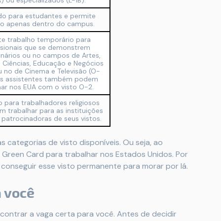
A) ou especializados (L-1B).
do para estudantes e permite
ho apenas dentro do campus.
te trabalho temporário para
ssionais que se demonstrem
inários ou no campos de Artes,
, Ciências, Educação e Negócios
u no de Cinema e Televisão (O-
us assistentes também podem
har nos EUA com o visto O-2.
o para trabalhadores religiosos
 trabalhar para as instituições
s patrocinadoras de seus vistos.
s categorias de visto disponíveis. Ou seja, ao
um Green Card para trabalhar nos Estados Unidos. Por
conseguir esse visto permanente para morar por lá.
a você
contrar a vaga certa para você. Antes de decidir