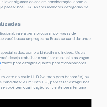
que levar algumas coisas em consideração, como o
ja passar nos EUA. As três melhores categorias de
alizadas
issional, vale a pena procurar por vagas de
que você busca empregos no Brasil: se candidatando
pecializados, como o LinkedIn e o Indeed. Outra
cê deseja trabalhar e verificar quais são as vagas
s
tanto para estágios quanto para trabalhadores
.
 visto no estilo H-1B (voltado para bacharéis) ou
e candidatar a um visto H-3, para fazer estágio nos
 se você tem qualificação suficiente para ter uma