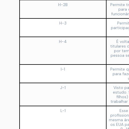
H-2B
Permite t
para 
funcionár
H-3
Permit
particip
H-4
É volt
titulares
por te
pessoa s
I-1
Permite q
para faz
J-1
Visto p
estudo.
filhos
trabalhar
L-1
Esse
profissio
mesma áre
os EUA pa