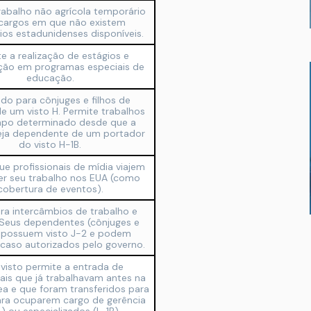
rabalho não agrícola temporário
cargos em que não existem
ios estadunidenses disponíveis.
e a realização de estágios e
ação em programas especiais de
educação.
ado para cônjuges e filhos de
 de um visto H. Permite trabalhos
mpo determinado desde que a
eja dependente de um portador
do visto H-1B.
ue profissionais de mídia viajem
er seu trabalho nos EUA (como
cobertura de eventos).
ara intercâmbios de trabalho e
 Seus dependentes (cônjuges e
) possuem visto J-2 e podem
 caso autorizados pelo governo.
 visto permite a entrada de
nais que já trabalhavam antes na
a e que foram transferidos para
ra ocuparem cargo de gerência