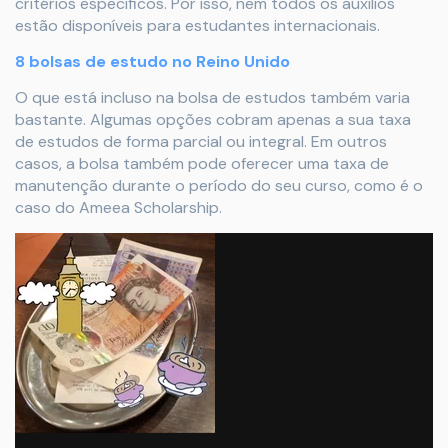
critérios específicos. Por isso, nem todos os auxílios
estão disponíveis para estudantes internacionais.
8 bolsas de estudo no Reino Unido
O que está incluso na bolsa de estudos também varia
bastante. Algumas opções cobram apenas a sua taxa
de estudos de forma parcial ou integral. Em outros
casos, a bolsa também pode oferecer uma taxa de
manutenção durante o período do seu curso, como é o
caso do Ameea Scholarship.