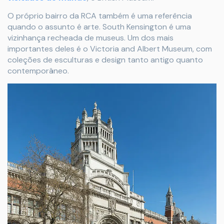
O próprio bairro da RCA também é uma referência
quando o assunto é arte. South Kensington é uma
vizinhança recheada de museus. Um dos mais
importantes deles é o Victoria and Albert Museum, com
coleções de esculturas e design tanto antigo quanto
contemporâneo.