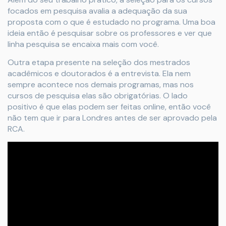
focados em pesquisa avalia a adequação da sua
proposta com o que é estudado no programa. Uma boa
ideia então é pesquisar sobre os professores e ver que
linha pesquisa se encaixa mais com você.
Outra etapa presente na seleção dos mestrados
acadêmicos e doutorados é a entrevista. Ela nem
sempre acontece nos demais programas, mas nos
cursos de pesquisa elas são obrigatórias. O lado
positivo é que elas podem ser feitas online, então você
não tem que ir para Londres antes de ser aprovado pela
RCA.