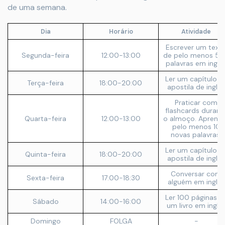
de uma semana.
Dia
Horário
Atividade
Escrever um text
Segunda-feira
12:00-13:00
de pelo menos 5
palavras em inglê
Ler um capítulo n
Terça-feira
18:00-20:00
apostila de inglês
Praticar com
flashcards durant
Quarta-feira
12:00-13:00
o almoço. Aprend
pelo menos 10
novas palavras.
Ler um capítulo n
Quinta-feira
18:00-20:00
apostila de inglês
Conversar com
Sexta-feira
17:00-18:30
alguém em inglês
Ler 100 páginas d
Sábado
14:00-16:00
um livro em inglê
Domingo
FOLGA
-