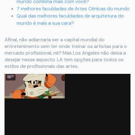
mundo combina mais com você?
7 melhores faculdades de Artes Cênicas do mundo
Qual das melhores faculdades de arquitetura do
mundo é mais a sua cara?
Afinal, não adiantaria ser a capital mundial do
entretenimento sem ter onde treinar os artistas para o
mercado profissional, né? Mas Los Angeles não deixa a
desejar nesse aspecto. LA tem opções para todos os
estilos de profissionais das artes.