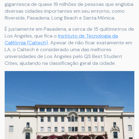
gigantesca de quase 19 milhões de pessoas que engloba
diversas cidades importantes em seu entorno, como
Riverside, Pasadena, Long Beach e Santa Mônica.
É justamente em Pasadena, a cerca de 15 quilômetros de
Los Angeles, que fica o
Instituto de Tecnologia da
Califórnia (Caltech)
. Apesar de não ficar exatamente em
LA, o Caltech é considerado uma das melhores
universidades de Los Angeles pelo QS Best Student
Cities, ajudando na classificação geral da cidade.