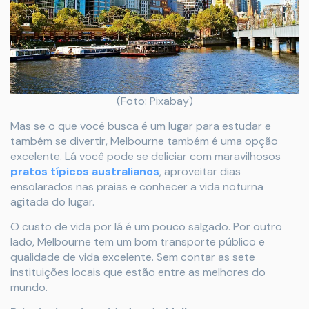
(Foto: Pixabay)
Mas se o que você busca é um lugar para estudar e
também se divertir, Melbourne também é uma opção
excelente. Lá você pode se deliciar com maravilhosos
pratos típicos australianos
, aproveitar dias
ensolarados nas praias e conhecer a vida noturna
agitada do lugar.
O custo de vida por lá é um pouco salgado. Por outro
lado, Melbourne tem um bom transporte público e
qualidade de vida excelente. Sem contar as sete
instituições locais que estão entre as melhores do
mundo.