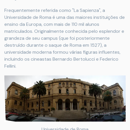
Frequentemente referida como "La Sapienza", a
Universidade de Roma é uma das maiores instituições de
ensino da Europa, com mais de 110 mil alunos
matriculados. Originalmente conhecida pelo esplendor e
grandeza de seu campus (que foi posteriormente
destruído durante o saque de Roma em 1527), a
universidade moderna formou várias figuras influentes,
incluindo os cineastas Bernardo Bertolucci e Federico
Fellini.
Universidade de Roma