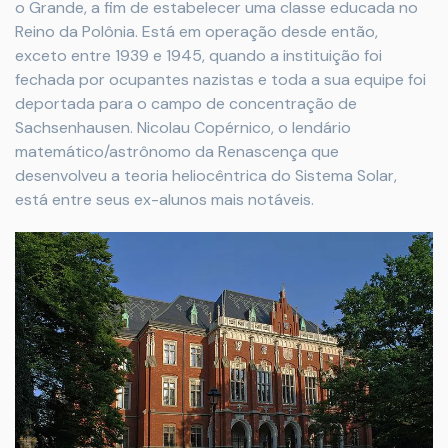
o Grande, a fim de estabelecer uma classe educada no
Reino da Polônia. Está em operação desde então,
exceto entre 1939 e 1945, quando a instituição foi
fechada por ocupantes nazistas e toda a sua equipe foi
deportada para o campo de concentração de
Sachsenhausen. Nicolau Copérnico, o lendário
matemático/astrônomo da Renascença que
desenvolveu a teoria heliocêntrica do Sistema Solar,
está entre seus ex-alunos mais notáveis.