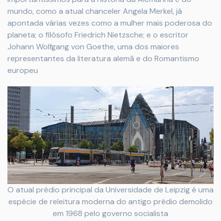
mundo, como a atual chanceler Angela Merkel, já
apontada várias vezes como a mulher mais poderosa do
planeta; o filósofo Friedrich Nietzsche; e o escritor
Johann Wolfgang von Goethe, uma dos maiores
representantes da literatura alemã e do Romantismo
europeu
O atual prédio principal da Universidade de Leipzig é uma
espécie de releitura moderna do antigo prédio demolido
em 1968 pelo governo socialista