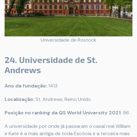
Universidade de Rostock
24. Universidade de St.
Andrews
Ano da fundação:
1413
Localização:
St. Andrews, Reino Unido
Posição no ranking da QS World University 2021:
96
A universidade por onde já passaram o casal real William
e Kate é a mais antiga de toda Escócia e a terceira mais