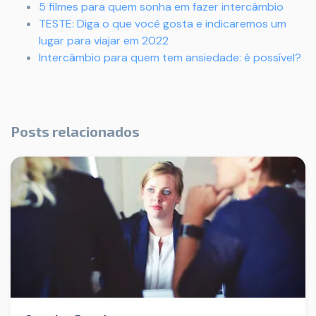
5 filmes para quem sonha em fazer intercâmbio
TESTE: Diga o que você gosta e indicaremos um
lugar para viajar em 2022
Intercâmbio para quem tem ansiedade: é possível?
Posts relacionados