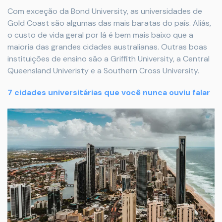
Com exceção da Bond University, as universidades de
Gold Coast são algumas das mais baratas do país. Aliás,
o custo de vida geral por lá é bem mais baixo que a
maioria das grandes cidades australianas. Outras boas
instituições de ensino são a Griffith University, a Central
Queensland Univeristy e a Southern Cross University.
7 cidades universitárias que você nunca ouviu falar