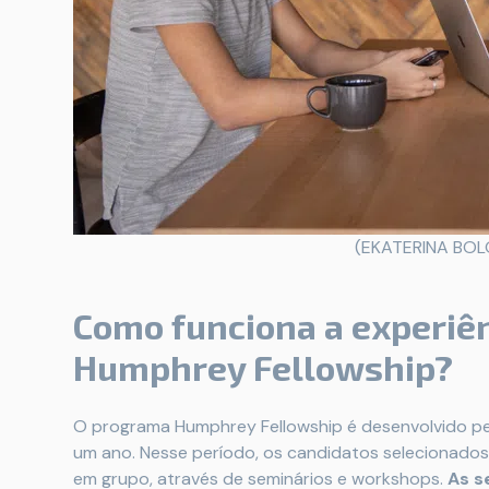
(EKATERINA BO
Como funciona a experiê
Humphrey Fellowship?
O programa Humphrey Fellowship é desenvolvido p
um ano. Nesse período, os candidatos selecionados 
em grupo, através de seminários e workshops.
As s