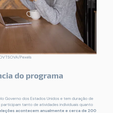
LOVTSOVA/Pexels
ncia do programa
elo Governo dos Estados Unidos e tem duração de
participam tanto de atividades individuais quanto
eleções acontecem anualmente e cerca de 200