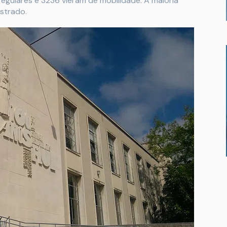
egulares e 3236 vieram de mobilidade. A maioria
strado.