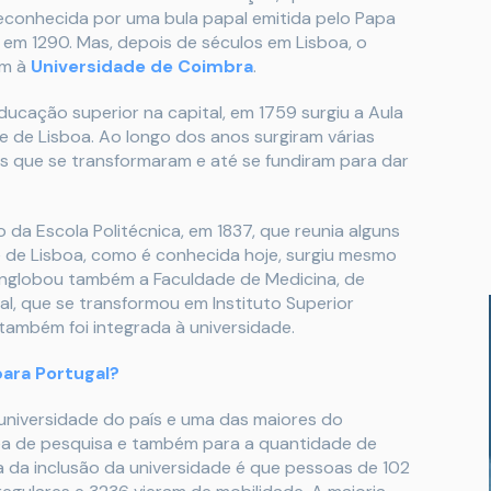
oi reconhecida por uma bula papal emitida pelo Papa
 em 1290. Mas, depois de séculos em Lisboa, o
em à
Universidade de Coimbra
.
ucação superior na capital, em 1759 surgiu a Aula
e de Lisboa. Ao longo dos anos surgiram várias
as que se transformaram e até se fundiram para dar
da Escola Politécnica, em 1837, que reunia alguns
e de Lisboa, como é conhecida hoje, surgiu mesmo
e englobou também a Faculdade de Medicina, de
ial, que se transformou em Instituto Superior
 também foi integrada à universidade.
para Portugal?
 universidade do país e uma das maiores do
ea de pesquisa e também para a quantidade de
va da inclusão da universidade é que pessoas de 102