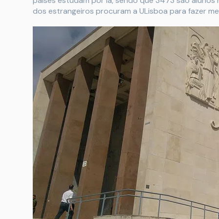
países estudam por lá, sendo que 3473 são alunos r
dos estrangeiros procuram a ULisboa para fazer me