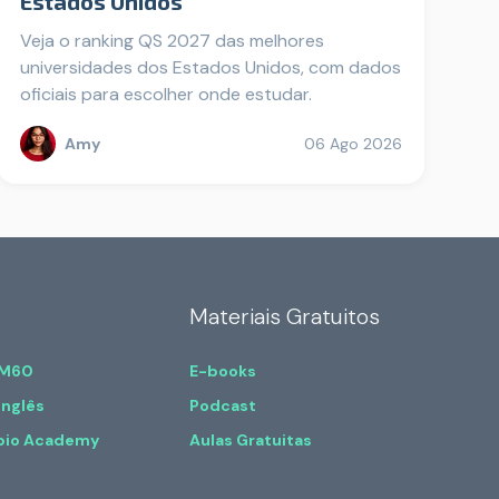
Estados Unidos
Veja o ranking QS 2027 das melhores
universidades dos Estados Unidos, com dados
oficiais para escolher onde estudar.
Amy
06 Ago 2026
Materiais Gratuitos
 M60
E-books
Inglês
Podcast
bio Academy
Aulas Gratuitas