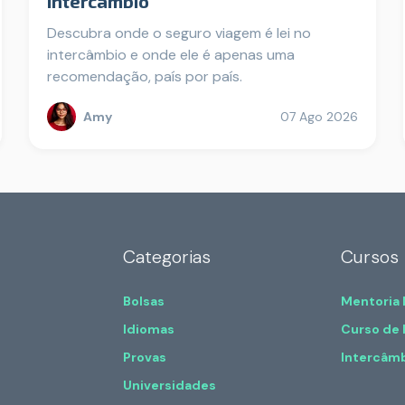
intercâmbio
Descubra onde o seguro viagem é lei no
intercâmbio e onde ele é apenas uma
recomendação, país por país.
Amy
07 Ago 2026
Categorias
Cursos
Bolsas
Mentoria
Idiomas
Curso de 
Provas
Intercâm
Universidades