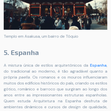
Templo em Asakusa, um bairro de Tóquio
5. Espanha
A mistura única de estilos arquitetônicos da
Espanha
,
do tradicional ao moderno, é tão agradável quanto a
própria
paella
. Os romanos e os mouros influenciaram
muitos dos edifícios históricos do país, criando os estilos
gótico, românico e barroco que surgiram ao longo dos
anos entre as impressionantes estruturas espanholas.
Quem estuda Arquitetura na Espanha desfruta de
ambientes dinâmicos e cursos de
design
de qualidade,