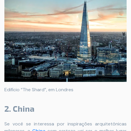
Edifício “The Shard”, em Londres
2. China
Se você se interessa por inspirações arquitetônicas
milenares, a
China
com certeza vai ser o melhor lugar