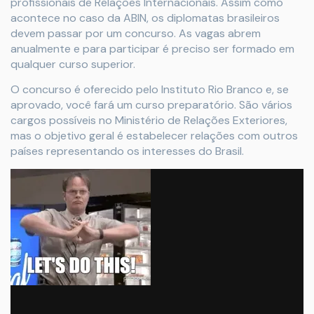
profissionais de Relações Internacionais. Assim como
acontece no caso da ABIN, os diplomatas brasileiros
devem passar por um concurso. As vagas abrem
anualmente e para participar é preciso ser formado em
qualquer curso superior.
O concurso é oferecido pelo Instituto Rio Branco e, se
aprovado, você fará um curso preparatório. São vários
cargos possíveis no Ministério de Relações Exteriores,
mas o objetivo geral é estabelecer relações com outros
países representando os interesses do Brasil.