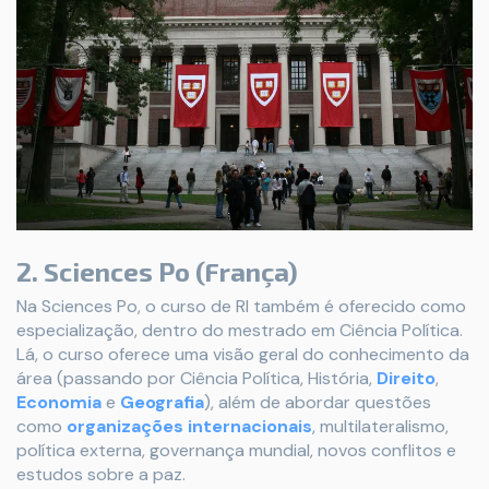
2. Sciences Po (França)
Na Sciences Po, o curso de RI também é oferecido como
especialização, dentro do mestrado em Ciência Política.
Lá, o curso oferece uma visão geral do conhecimento da
área (passando por Ciência Política, História,
Direito
,
Economia
e
Geografia
), além de abordar questões
como
organizações internacionais
, multilateralismo,
política externa, governança mundial, novos conflitos e
estudos sobre a paz.