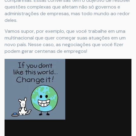
companhias. Essas conversas têm o objetivo de resolver
questões complexas que afetam não só governos e
administrações de empresas, mas todo mundo ao redor
deles.
Vamos supor, por exemplo, que você trabalhe em uma
multinacional que quer começar suas atuações em um
novo país. Nesse caso, as negociações que você fizer
podem gerar centenas de empregos!