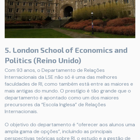
5. London School of Economics and
Politics (Reino Unido)
Com 93 anos, o Departamento de Relações
Internacionais da LSE não só é uma das melhores
faculdades de RI, como também está entre as maiores e
mais antigas do mundo. O prestígio é tão grande que o
departamento é apontado como um dos maiores
precursores da “Escola Inglesa” de Relações
Internacionais.
O objetivo do departamento é “oferecer aos alunos uma
ampla gama de opções”, incluindo as principais
perspectivas teóricas sobre RI, o estudo e a gestão de