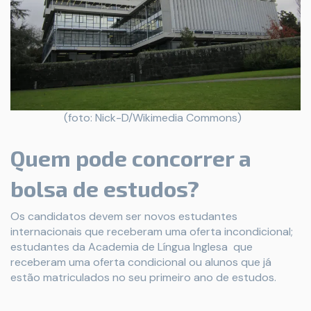
(foto: Nick-D/Wikimedia Commons)
Quem pode concorrer a
bolsa de estudos?
Os candidatos devem ser novos estudantes
internacionais que receberam uma oferta incondicional;
estudantes da Academia de Língua Inglesa que
receberam uma oferta condicional ou alunos que já
estão matriculados no seu primeiro ano de estudos.