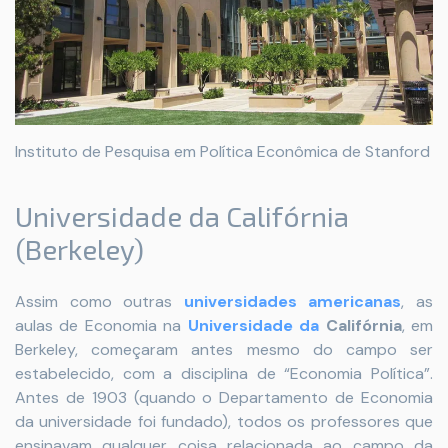
Instituto de Pesquisa em Política Econômica de Stanford
Universidade da Califórnia
(Berkeley)
Assim como outras
universidades americanas
, as
aulas de Economia na
Universidade da
Califórnia
, em
Berkeley, começaram antes mesmo do campo ser
estabelecido, com a disciplina de “Economia Política”.
Antes de 1903 (quando o Departamento de Economia
da universidade foi fundado), todos os professores que
ensinavam qualquer coisa relacionada ao campo da