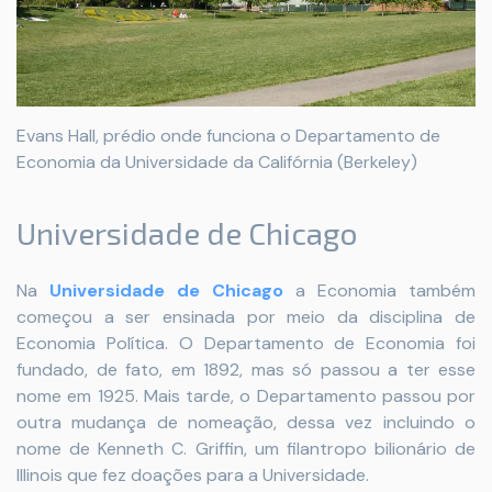
Evans Hall, prédio onde funciona o Departamento de
Economia da Universidade da Califórnia (Berkeley)
Universidade de Chicago
Na
Universidade de Chicago
a Economia também
começou a ser ensinada por meio da disciplina de
Economia Política. O Departamento de Economia foi
fundado, de fato, em 1892, mas só passou a ter esse
nome em 1925. Mais tarde, o Departamento passou por
outra mudança de nomeação, dessa vez incluindo o
nome de Kenneth C. Griffin, um filantropo bilionário de
Illinois que fez doações para a Universidade.