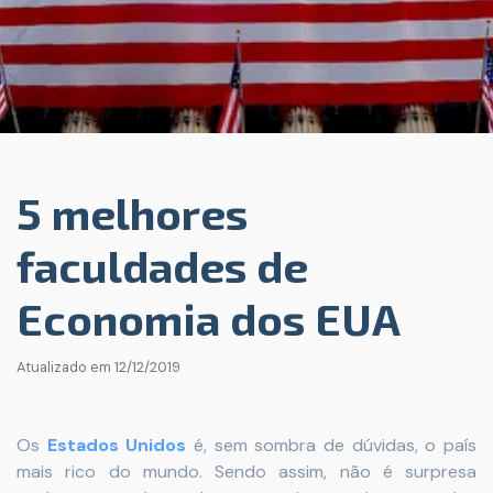
5 melhores
faculdades de
Economia dos EUA
Atualizado em
12/12/2019
Os
Estados Unidos
é, sem sombra de dúvidas, o país
mais rico do mundo. Sendo assim, não é surpresa