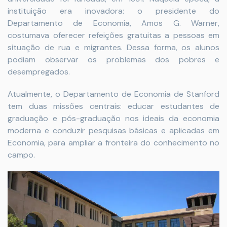
instituição era inovadora: o presidente do
Departamento de Economia, Amos G. Warner,
costumava oferecer refeições gratuitas a pessoas em
situação de rua e migrantes. Dessa forma, os alunos
podiam observar os problemas dos pobres e
desempregados.
Atualmente, o Departamento de Economia de Stanford
tem duas missões centrais: educar estudantes de
graduação e pós-graduação nos ideais da economia
moderna e conduzir pesquisas básicas e aplicadas em
Economia, para ampliar a fronteira do conhecimento no
campo.