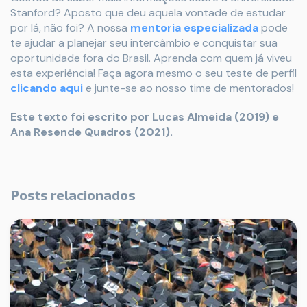
Stanford? Aposto que deu aquela vontade de estudar
por lá, não foi? A nossa
mentoria especializada
pode
te ajudar a planejar seu intercâmbio e conquistar sua
oportunidade fora do Brasil. Aprenda com quem já viveu
esta experiência! Faça agora mesmo o seu teste de perfil
clicando aqui
e junte-se ao nosso time de mentorados!
Este texto foi escrito por Lucas Almeida (2019) e
Ana Resende Quadros (2021).
Posts relacionados