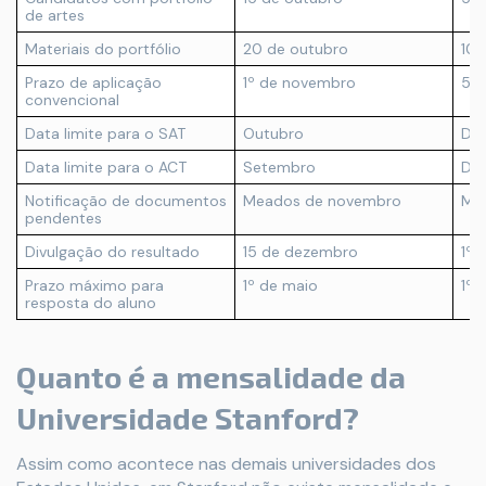
de artes
Materiais do portfólio
20 de outubro
10 
Prazo de aplicação
1º de novembro
5 d
convencional
Data limite para o SAT
Outubro
De
Data limite para o ACT
Setembro
De
Notificação de documentos
Meados de novembro
Mea
pendentes
Divulgação do resultado
15 de dezembro
1º 
Prazo máximo para
1º de maio
1º 
resposta do aluno
Quanto é a mensalidade da
Universidade Stanford?
Assim como acontece nas demais universidades dos