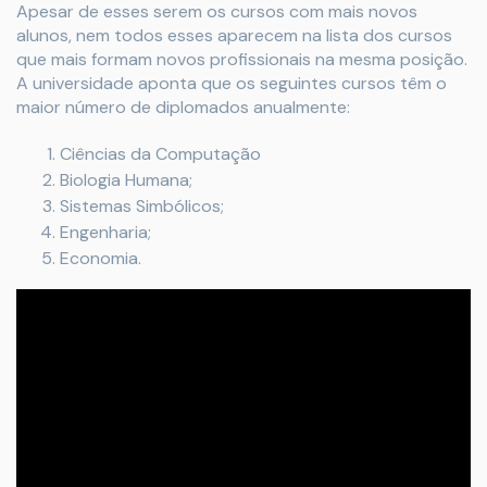
Apesar de esses serem os cursos com mais novos
alunos, nem todos esses aparecem na lista dos cursos
que mais formam novos profissionais na mesma posição.
A universidade aponta que os seguintes cursos têm o
maior número de diplomados anualmente:
Ciências da Computação
Biologia Humana;
Sistemas Simbólicos;
Engenharia;
Economia.