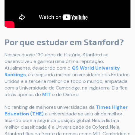
Por que estudar em Stanford?
Nesses quase 130 anos de história, Stanford se
desenvolveu e ganhou uma ótima reputação.
Atualmente, de acordo com o
QS World University
Rankings
, é a segunda melhor universidade dos Estados
Unidos e a terceira melhor de todo o mundo, empatada
com a Universidade de Cambridge, na Inglaterra. Ela fica
atrás apenas do
MIT
e de Oxford.
No ranking de melhores universidades da
Times Higher
Education (THE)
a universidade se saiu ainda melhor,
ficando com a segunda posição global. Nesta lista a
melhor classificada é a Universidade de Oxford. Nela,
Stanford fica na frente de nomes como MIT, Cambridge e