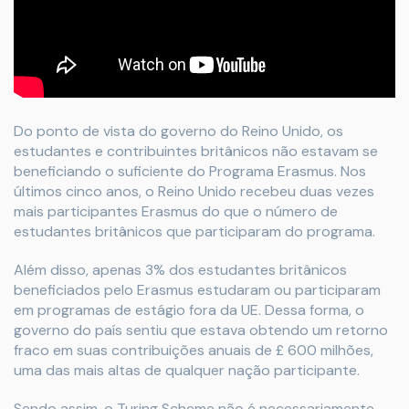
Do ponto de vista do governo do Reino Unido, os
estudantes e contribuintes britânicos não estavam se
beneficiando o suficiente do Programa Erasmus. Nos
últimos cinco anos, o Reino Unido recebeu duas vezes
mais participantes Erasmus do que o número de
estudantes britânicos que participaram do programa.
Além disso, apenas 3% dos estudantes britânicos
beneficiados pelo Erasmus estudaram ou participaram
em programas de estágio fora da UE. Dessa forma, o
governo do país sentiu que estava obtendo um retorno
fraco em suas contribuições anuais de £ 600 milhões,
uma das mais altas de qualquer nação participante.
Sendo assim, o Turing Scheme não é necessariamente