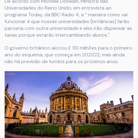
De acordo com Michelle Donelan, Ministra das
Universidades do Reino Unido, em entrevista ao
programa Today, da BBC Radio 4, a “ maneira como vai
funcionar é que nossas universidades [britânicas] farão
parceria com outra universidade e eles irão dispensar as
taxas porque estarão intercambiando alunos."
O governo britânico alocou £ 110 milhões para o primeiro
ano do esquema, que começa em 2021/22, mas ainda
não há previsão de fundos para os próximos anos.