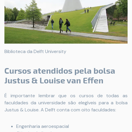
Biblioteca da Delft University
Cursos atendidos pela bolsa
Justus & Louise van Effen
É importante lembrar que os cursos de todas as
faculdades da universidade são elegíveis para a bolsa
Justus & Louise. A Delft conta com oito faculdades:
Engenharia aeroespacial