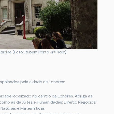
dicina (Foto: Rubem Porto Jr/Flickr)
espalhados pela cidade de Londres:
idade localizado no centro de Londres. Abriga as
 como as de Artes e Humanidades; Direito; Negócios;
as Naturais e Matemáticas.