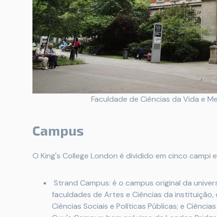
Faculdade de Ciências da Vida e Me
Campus
O King's College London é dividido em cinco campi 
Strand Campus: é o campus original da univers
faculdades de Artes e Ciências da instituição,
Ciências Sociais e Políticas Públicas; e Ciênci