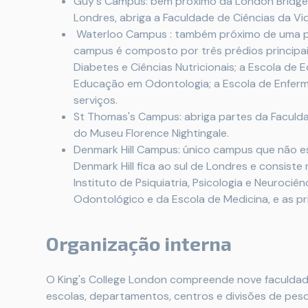
Guy's Campus: bem próximo da London Bridge,
Londres, abriga a Faculdade de Ciências da Vi
Waterloo Campus : também próximo de uma po
campus é composto por três prédios principa
Diabetes e Ciências Nutricionais; a Escola d
Educação em Odontologia; a Escola de Enferm
serviços.
St Thomas's Campus: abriga partes da Faculda
do Museu Florence Nightingale.
Denmark Hill Campus: único campus que não es
Denmark Hill fica ao sul de Londres e consiste 
Instituto de Psiquiatria, Psicologia e Neurociên
Odontológico e da Escola de Medicina, e as pri
Organização interna
O King's College London compreende nove faculdad
escolas, departamentos, centros e divisões de pesq