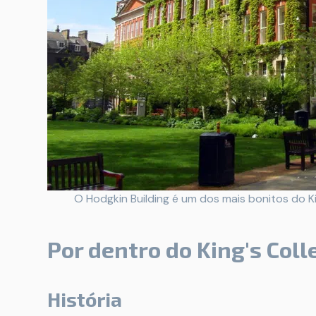
O Hodgkin Building é um dos mais bonitos do K
Por dentro do King's Col
História