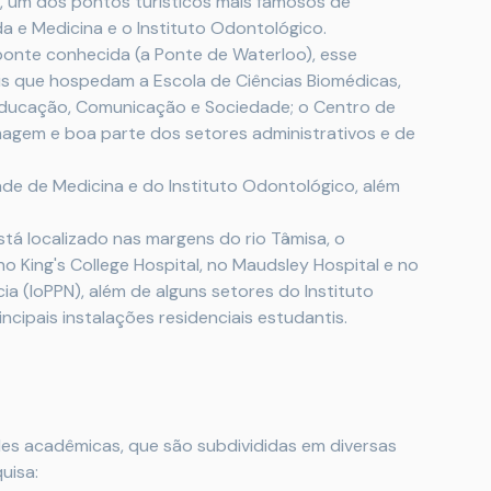
 um dos pontos turísticos mais famosos de
da e Medicina e o Instituto Odontológico.
nte conhecida (a Ponte de Waterloo), esse
is que hospedam a Escola de Ciências Biomédicas,
e Educação, Comunicação e Sociedade; o Centro de
agem e boa parte dos setores administrativos e de
de de Medicina e do Instituto Odontológico, além
tá localizado nas margens do rio Tâmisa, o
no King's College Hospital, no Maudsley Hospital e no
cia (IoPPN), além de alguns setores do Instituto
ncipais instalações residenciais estudantis.
es acadêmicas, que são subdivididas em diversas
uisa: