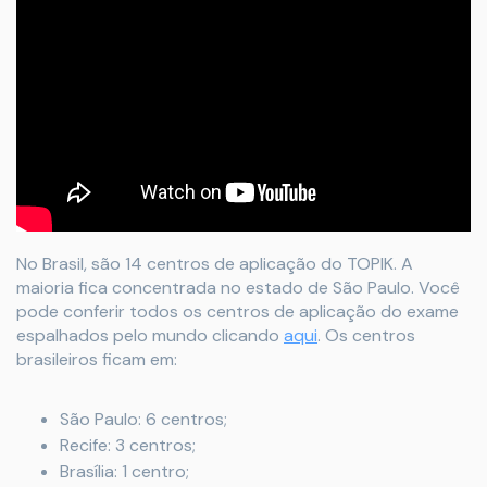
No Brasil, são 14 centros de aplicação do TOPIK. A
maioria fica concentrada no estado de São Paulo. Você
pode conferir todos os centros de aplicação do exame
espalhados pelo mundo clicando
aqui
. Os centros
brasileiros ficam em:
São Paulo: 6 centros;
Recife: 3 centros;
Brasília: 1 centro;