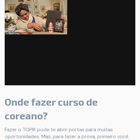
Onde fazer curso de
coreano?
Fazer o TOPIK pode te abrir portas para muitas
oportunidades. Mas, para fazer a prova, primeiro você