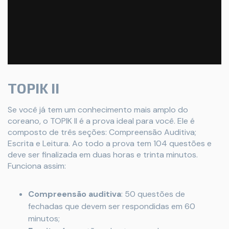
TOPIK II
Se você já tem um conhecimento mais amplo do
coreano, o TOPIK II é a prova ideal para você. Ele é
composto de três seções: Compreensão Auditiva;
Escrita e Leitura. Ao todo a prova tem 104 questões e
deve ser finalizada em duas horas e trinta minutos.
Funciona assim:
Compreensão auditiva
: 50 questões de
fechadas que devem ser respondidas em 60
minutos;