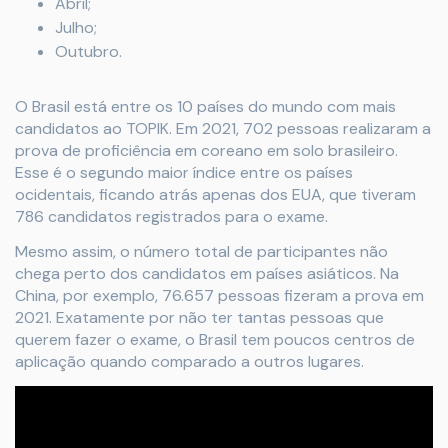
Abril;
Julho;
Outubro.
O Brasil está entre os 10 países do mundo com mais
candidatos ao TOPIK. Em 2021, 702 pessoas realizaram a
prova de proficiência em coreano em solo brasileiro.
Esse é o segundo maior índice entre os países
ocidentais, ficando atrás apenas dos EUA, que tiveram
786 candidatos registrados para o exame.
Mesmo assim, o número total de participantes não
chega perto dos candidatos em países asiáticos. Na
China, por exemplo, 76.657 pessoas fizeram a prova em
2021. Exatamente por não ter tantas pessoas que
querem fazer o exame, o Brasil tem poucos centros de
aplicação quando comparado a outros lugares.