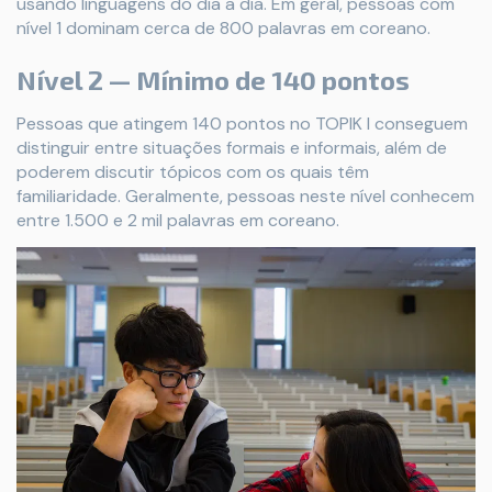
usando linguagens do dia a dia. Em geral, pessoas com
nível 1 dominam cerca de 800 palavras em coreano.
Nível 2 — Mínimo de 140 pontos
Pessoas que atingem 140 pontos no TOPIK I conseguem
distinguir entre situações formais e informais, além de
poderem discutir tópicos com os quais têm
familiaridade. Geralmente, pessoas neste nível conhecem
entre 1.500 e 2 mil palavras em coreano.