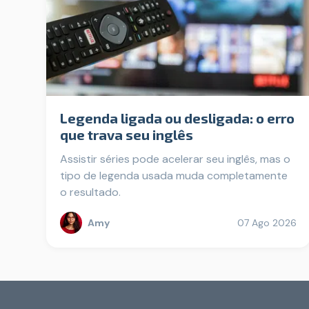
Legenda ligada ou desligada: o erro
que trava seu inglês
Assistir séries pode acelerar seu inglês, mas o
tipo de legenda usada muda completamente
o resultado.
Amy
07 Ago 2026