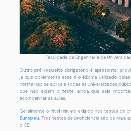
Faculdade de Engenharia da Universidad
Outro pré-requisito obrigatório é apresentar pro
já que obviamente esse é o idioma utilizado pela
norma não se aplica a todas as universidades públi
que não exijam o teste, ainda que seja import
acompanhar as aulas.
Geralmente o nível mínimo exigido nos testes de p
Europeu
. Três testes de proficiência são os mais a
o CEI.