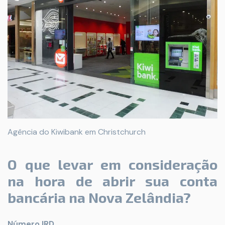
Agência do Kiwibank em Christchurch
O que levar em consideração
na hora de abrir sua conta
bancária na Nova Zelândia?
Número IRD