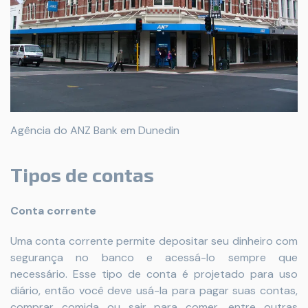
Agência do ANZ Bank em Dunedin
Tipos de contas
Conta corrente
Uma conta corrente permite depositar seu dinheiro com
segurança no banco e acessá-lo sempre que
necessário. Esse tipo de conta é projetado para uso
diário, então você deve usá-la para pagar suas contas,
comprar comida ou sair para comer, entre outras