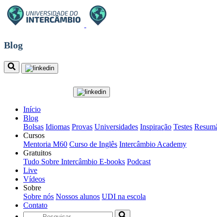
Blog
Início
Blog
Bolsas
Idiomas
Provas
Universidades
Inspiração
Testes
Resumã
Cursos
Mentoria M60
Curso de Inglês
Intercâmbio Academy
Gratuitos
Tudo Sobre Intercâmbio
E-books
Podcast
Live
Vídeos
Sobre
Sobre nós
Nossos alunos
UDI na escola
Contato