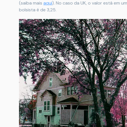
(saiba mais
aqui
). No caso da UK, o valor está em u
bolsista é de 3,25.