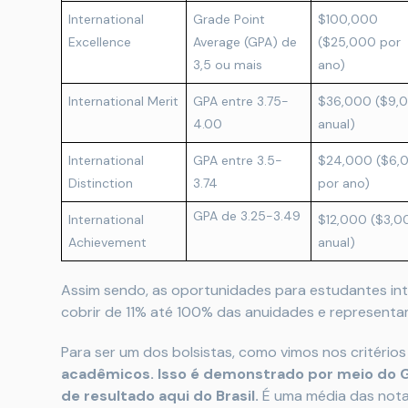
International
Grade Point
$100,000
Excellence
Average (GPA) de
($25,000 por
3,5 ou mais
ano)
International Merit
GPA entre 3.75-
$36,000 ($9,
4.00
anual)
International
GPA entre 3.5-
$24,000 ($6,
Distinction
3.74
por ano)
GPA de 3.25-3.49
International
$12,000 ($3,0
Achievement
anual)
Assim sendo, as oportunidades para estudantes in
cobrir de 11% até 100% das anuidades e represent
Para ser um dos bolsistas, como vimos nos critérios
acadêmicos. Isso é demonstrado por meio do G
de resultado aqui do Brasil.
É uma média das notas