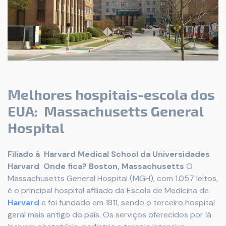
Melhores hospitais-escola dos
EUA: Massachusetts General
Hospital
Filiado à
Harvard Medical School da Universidades
Harvard
Onde fica? Boston, Massachusetts
O
Massachusetts General Hospital (MGH), com 1.057 leitos,
é o principal hospital afiliado da Escola de Medicina de
Harvard
e foi fundado em 1811, sendo o terceiro hospital
geral mais antigo do país. Os serviços oferecidos por lá