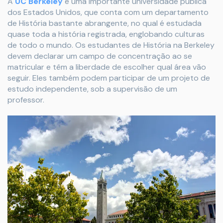
A
UC Berkeley
é uma importante universidade pública
dos Estados Unidos, que conta com um departamento
de História bastante abrangente, no qual é estudada
quase toda a história registrada, englobando culturas
de todo o mundo. Os estudantes de História na Berkeley
devem declarar um campo de concentração ao se
matricular e têm a liberdade de escolher qual área vão
seguir. Eles também podem participar de um projeto de
estudo independente, sob a supervisão de um
professor.