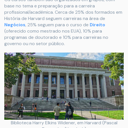
base no tema e preparação para a carreira
profissional/acadêmica. Cerca de 25% dos formados em
História de Harvard seguem carreiras na área de
Negócios
, 25% seguem para o curso de
Direito
(oferecido como mestrado nos EUA), 10% para
programas de doutorado e 10% para carreiras no
governo ou no setor público.
Biblioteca Harry Elkins Widener, em Harvard (Pascal