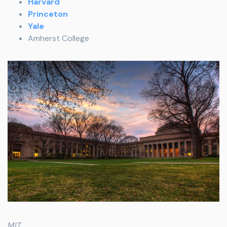
Harvard
Princeton
Yale
Amherst College
MIT