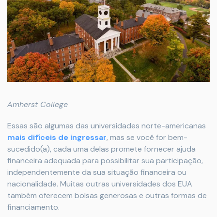
Amherst College
Essas são algumas das universidades norte-americanas
mais difíceis de ingressar
, mas se você for bem-
sucedido(a), cada uma delas promete fornecer ajuda
financeira adequada para possibilitar sua participação,
independentemente da sua situação financeira ou
nacionalidade. Muitas outras universidades dos EUA
também oferecem bolsas generosas e outras formas de
financiamento.