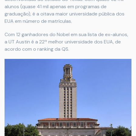
alunos (quase 41 mil apenas em programas de
graduação), é a oitava maior universidade pública dos
EUA em número de matrículas.
Com 12 ganhadores do Nobel em sua lista de ex-alunos,
a UT Austin é a 22ª melhor universidade dos EUA, de
acordo com o ranking da QS.