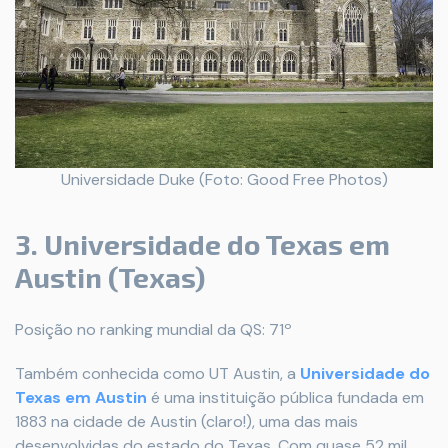
Universidade Duke (Foto: Good Free Photos)
3. Universidade do Texas em
Austin (Texas)
Posição no ranking mundial da QS: 71º
Também conhecida como UT Austin, a
Universidade do
Texas em Austin
é uma instituição pública fundada em
1883 na cidade de Austin (claro!), uma das mais
desenvolvidas do estado do Texas. Com quase 52 mil