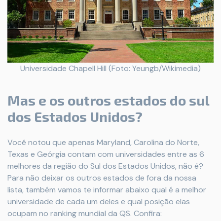
Universidade Chapell Hill (Foto: Yeungb/Wikimedia)
Mas e os outros estados do sul
dos Estados Unidos?
Você notou que apenas Maryland, Carolina do Norte,
Texas e Geórgia contam com universidades entre as 6
melhores da região do Sul dos Estados Unidos, não é?
Para não deixar os outros estados de fora da nossa
lista, também vamos te informar abaixo qual é a melhor
universidade de cada um deles e qual posição elas
ocupam no ranking mundial da QS. Confira: