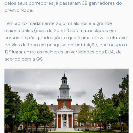
pelos seus corredores já passaram 39 ganhadores do
prêmio Nobel.
Tem aproximadamente 26,5 mil alunos e a grande
maioria deles (mais de 20 mil!) são matriculados em
cursos de pós-graduação, o que é uma prova irrefutável
do viés de foco em pesquisa da instituição, que ocupa o
12º lugar entre as melhores universidades dos EUA, de
acordo com a QS.