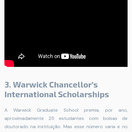
3. Warwick Chancellor’s
International Scholarships
A Warwick Graduate School premia, por ano,
aproximadamente 25 estudantes com bolsas de
doutorado na instituição. Mas esse número varia e no