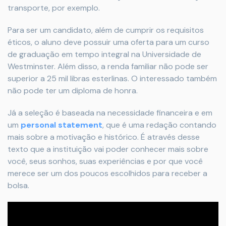
transporte, por exemplo.
Para ser um candidato, além de cumprir os requisitos
éticos, o aluno deve possuir uma oferta para um curso
de graduação em tempo integral na Universidade de
Westminster. Além disso, a renda familiar não pode ser
superior a 25 mil libras esterlinas. O interessado também
não pode ter um diploma de honra.
Já a seleção é baseada na necessidade financeira e em
um
personal statement
, que é uma redação contando
mais sobre a motivação e histórico. É através desse
texto que a instituição vai poder conhecer mais sobre
você, seus sonhos, suas experiências e por que você
merece ser um dos poucos escolhidos para receber a
bolsa.