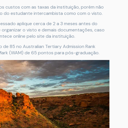
 os custos com as taxas da instituição, porém não
to do estudante intercambista como com o visto.
essado aplique cerca de 2 a 3 meses antes do
de organizar o visto e demais documentações, caso
ece online pelo site da instituição.
de 85 no Australian Tertiary Admission Rank
Mark (WAM) de 65 pontos para pós-graduação.