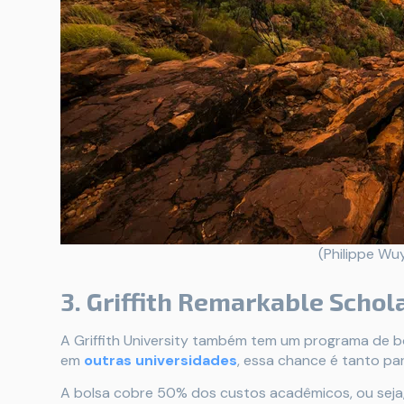
(Philippe Wu
3. Griffith Remarkable Schol
A Griffith University também tem um programa de 
em
outras universidades
, essa chance é tanto pa
A bolsa cobre 50% dos custos acadêmicos, ou seja