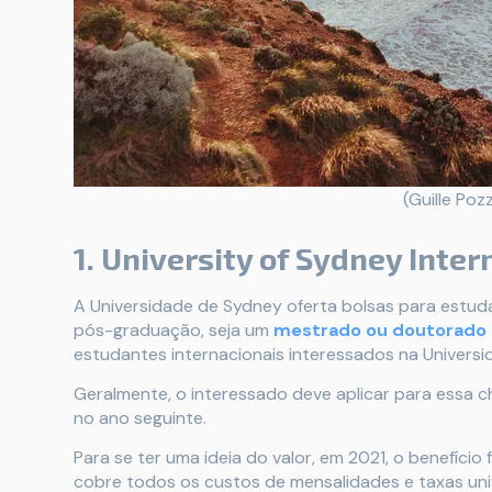
(Guille Poz
1. University of Sydney Inte
A Universidade de Sydney oferta bolsas para estud
pós-graduação, seja um
mestrado ou doutorado n
estudantes internacionais interessados na Universi
Geralmente, o interessado deve aplicar para essa 
no ano seguinte.
Para se ter uma ideia do valor, em 2021, o benefíci
cobre todos os custos de mensalidades e taxas univ