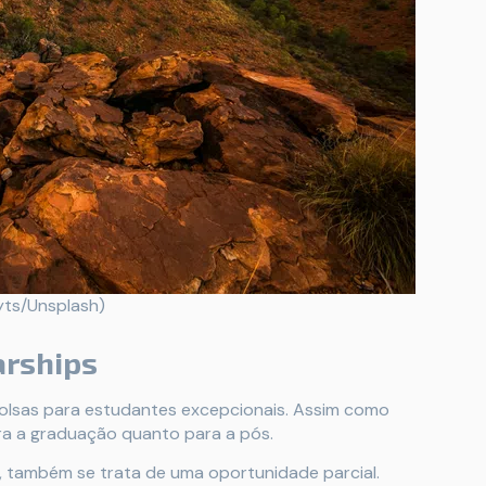
yts/Unsplash)
arships
bolsas para estudantes excepcionais. Assim como
ra a graduação quanto para a pós.
, também se trata de uma oportunidade parcial.