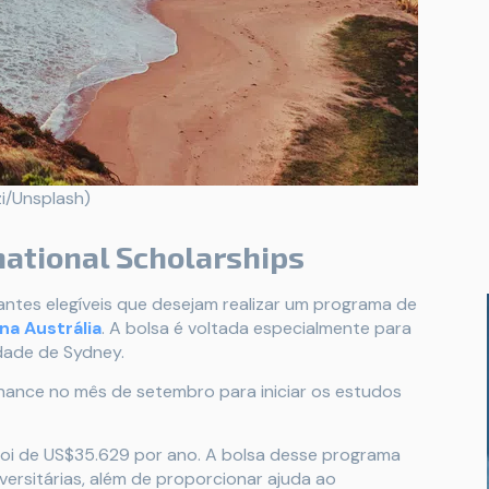
zi/Unsplash)
rnational Scholarships
antes elegíveis que desejam realizar um programa de
a Austrália
. A bolsa é voltada especialmente para
dade de Sydney.
chance no mês de setembro para iniciar os estudos
o foi de US$35.629 por ano. A bolsa desse programa
ersitárias, além de proporcionar ajuda ao