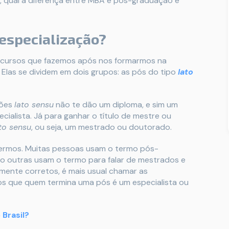
A, qual a diferença entre MBA e pós-graduação e
 especialização?
s cursos que fazemos após nos formarmos na
las se dividem em dois grupos: as pós do tipo
lato
ções
lato sensu
não te dão um diploma, e sim um
ecialista. Já para ganhar o título de mestre ou
cto sensu
, ou seja, um mestrado ou doutorado.
termos. Muitas pessoas usam o termo pós-
to outras usam o termo para falar de mestrados e
mente corretos, é mais usual chamar as
os que quem termina uma pós é um especialista ou
 Brasil?