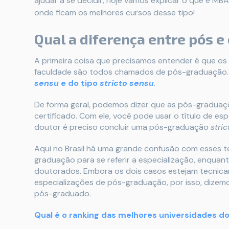
ajudar a se decidir, hoje vamos explicar o que é MB
onde ficam os melhores cursos desse tipo!
Qual a diferença entre pós e
A primeira coisa que precisamos entender é que o
faculdade são todos chamados de pós-graduação. E
sensu
e do tipo
stricto sensu
.
De forma geral, podemos dizer que as pós-gradua
certificado. Com ele, você pode usar o título de esp
doutor é preciso concluir uma pós-graduação
stri
Aqui no Brasil há uma grande confusão com esses 
graduação para se referir a especialização, enquan
doutorados. Embora os dois casos estejam tecnica
especializações de pós-graduação, por isso, dizem
pós-graduado.
Qual é o ranking das melhores universidades do