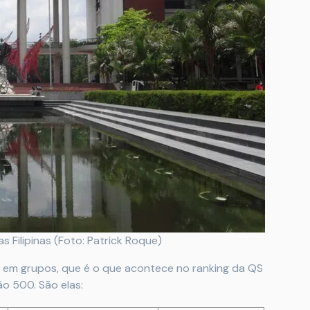
s Filipinas (Foto: Patrick Roque)
das em grupos, que é o que acontece no ranking da QS
ão 500. São elas: