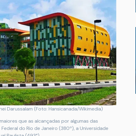
unei Darussalam (Foto: Hansicanada/Wikimedia)
 maiores que as alcançadas por algumas das
 Federal do Rio de Janeiro (380º), a Universidade
al Paulista (493°)