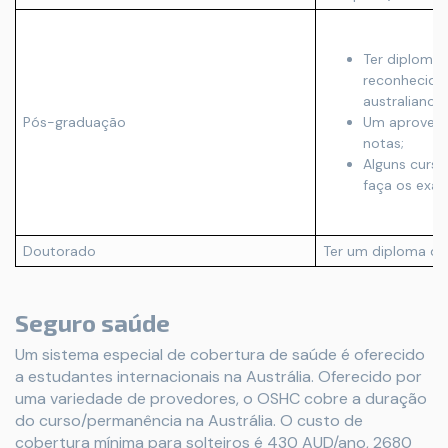
Ter diploma
reconhecido
australiano;
Pós-graduação
Um aprovei
notas;
Alguns curso
faça os exa
Doutorado
Ter um diploma de
Seguro saúde
Um sistema especial de cobertura de saúde é oferecido
a estudantes internacionais na Austrália. Oferecido por
uma variedade de provedores, o OSHC cobre a duração
do curso/permanência na Austrália. O custo de
cobertura mínima para solteiros é 430 AUD/ano, 2680