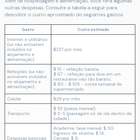
Além de hospedagem e alimentação, você terá algumas
outras despesas. Consulte a tabela a seguir para
descobrir o custo aproximado do seguintes gastos:
Gasto
Custo estimado
Internet e utilitários
(se não estiverem
incluídos no
$227 por mês
alojamento e
alimentação).
$ 15 - refeição barata;
Refeições (se não
$ 67 - refeição para dois em um
estiverem incluídos
restaurante não tão barato;
no alojamento e
$ 80 - $ 105 - conta semanal de
alimentação).
supermercado.
Celular
$29 por mês
$ 112 (passe mensal);
Transporte
$ 2-5 (passagem só de ida dentro da
cidade)
Academia, taxa mensal: $ 50;
Ingresso de cinema: $ 14;
Despesas pessoais
Cerveja: $ 6;