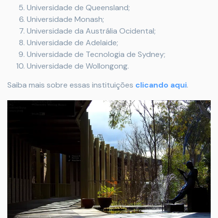
Universidade de Queensland;
Universidade Monash;
Universidade da Austrália Ocidental;
Universidade de Adelaide;
Universidade de Tecnologia de Sydney;
Universidade de Wollongong.
Saiba mais sobre essas instituições
clicando aqui
.