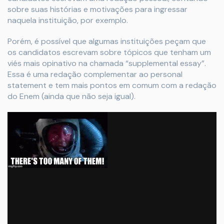
sobre suas histórias e motivações para ingressar
naquela instituição, por exemplo.
Porém, é possível que algumas instituições peçam que
os candidatos escrevam sobre tópicos que tenham um
viés mais opinativo na chamada “supplemental essay”.
Essa é uma redação complementar ao personal
statement e tem mais pontos em comum com a redação
do Enem (ainda que não seja igual).