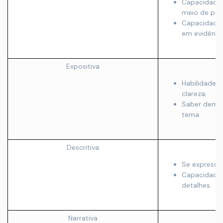
Capacidade 
meio de pes
Capacidade
em evidênci
Expositiva
Habilidade 
clareza;
Saber demo
tema.
Descritiva
Se expressar
Capacidade
detalhes.
Narrativa